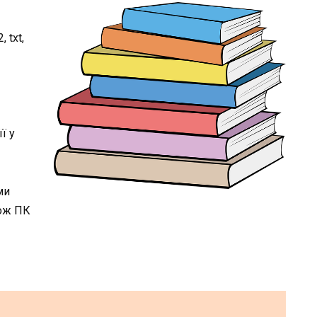
 txt,
ї у
ми
кож ПК