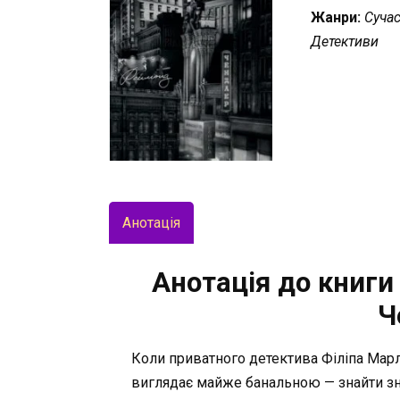
Жанри:
Сучас
Детективи
Анотація
Анотація до книги
Ч
Коли приватного детектива Філіпа Марл
виглядає майже банальною — знайти зни