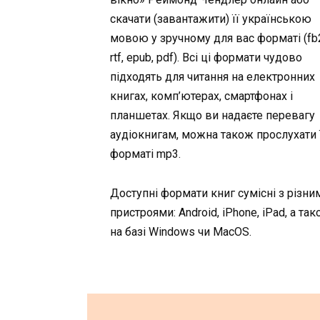
скачати (завантажити) її українською
мовою у зручному для вас форматі (fb2,
rtf, epub, pdf). Всі ці формати чудово
підходять для читання на електронних
книгах, комп’ютерах, смартфонах і
планшетах. Якщо ви надаєте перевагу
аудіокнигам, можна також прослухати ї
форматі mp3.
Доступні формати книг сумісні з різни
пристроями: Android, iPhone, iPad, а та
на базі Windows чи MacOS.