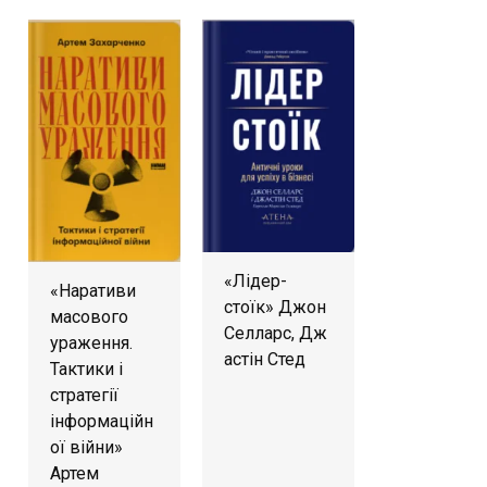
«Лідер-
«Наративи
стоїк» Джон
масового
Селларс, Дж
ураження.
астін Стед
Тактики і
стратегії
інформаційн
ої війни»
Артем