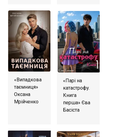
«Випадкова
«Парі на
таємниця»
катастрофу.
Оксана
Книга
Мрійченко
перша» Єва
Басіста