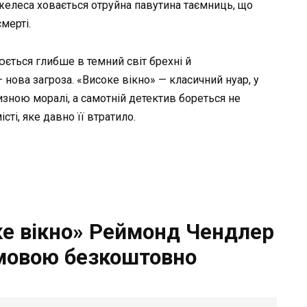
елеса ховається отруйна павутина таємниць, що
мерті.
ться глибше в темний світ брехні й
нова загроза. «Високе вікно» — класичний нуар, у
изною моралі, а самотній детектив бореться не
істі, яке давно її втратило.
ке вікно» Реймонд Чендлер
мовою безкоштовно