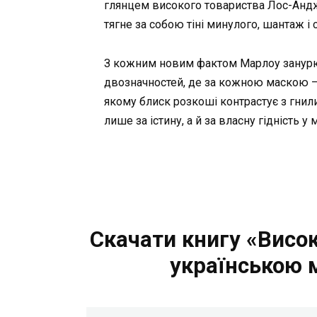
глянцем високого товариства Лос-Андж
тягне за собою тіні минулого, шантаж і с
З кожним новим фактом Марлоу занурює
двозначностей, де за кожною маскою — 
якому блиск розкоші контрастує з гнил
лише за істину, а й за власну гідність у м
Скачати книгу «Висо
українською 