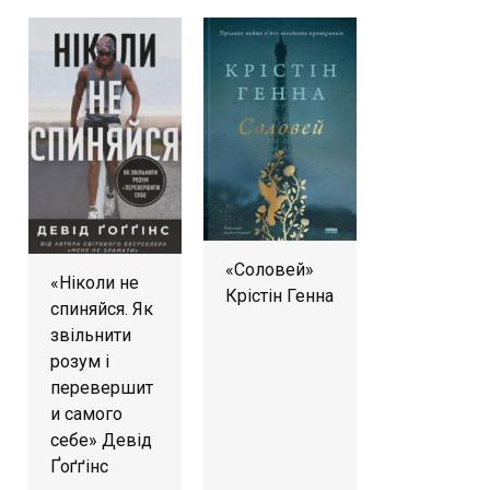
«Соловей»
«Ніколи не
Крістін Генна
спиняйся. Як
звільнити
розум і
перевершит
и самого
себе» Девід
Ґоґґінс