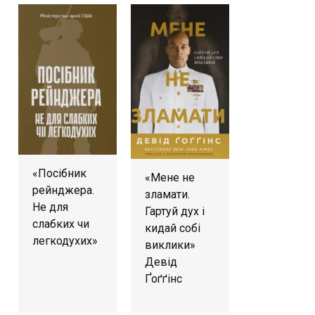
«Посібник
«Мене не
рейнджера.
зламати.
Не для
Гартуй дух і
слабких чи
кидай собі
легкодухих»
виклики»
Девід
Ґоґґінс