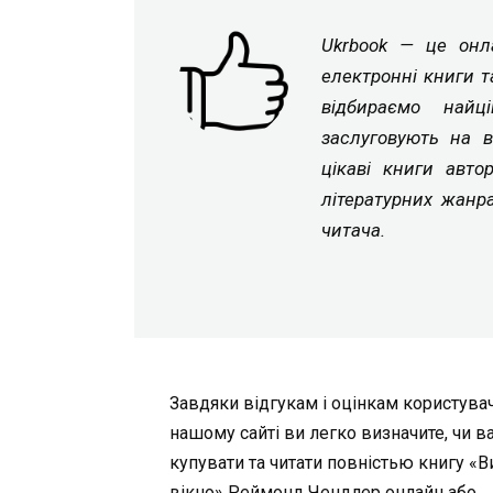
Ukrbook — це онла
електронні книги т
відбираємо найц
заслуговують на в
цікаві книги авто
літературних жанр
читача.
Завдяки відгукам і оцінкам користувач
нашому сайті ви легко визначите, чи в
купувати та читати повністью книгу «
вікно» Реймонд Чендлер онлайн або