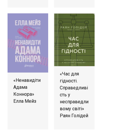
«Час для
«Ненавидіти
гідності.
Адама
Справедливі
Коннора»
сть у
Елла Мейз
несправедли
вому світі»
Раян Голідей