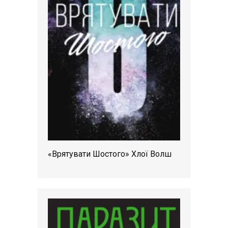
«Врятувати Шостого» Хлої Волш