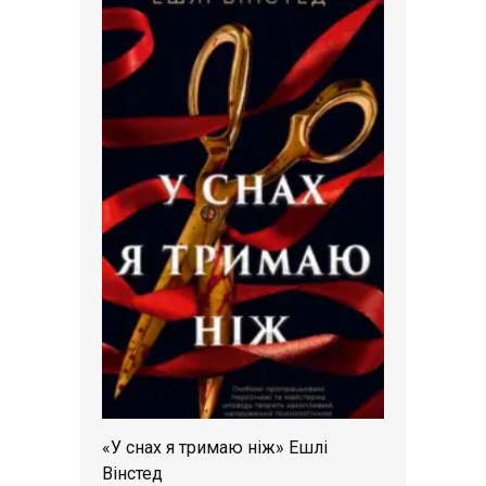
«У снах я тримаю ніж» Ешлі
Вінстед