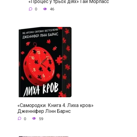
«Процес у трьох діях» Ґай Морпасс
0
46
«Самородки. Книга 4. Лиха кров»
Дженніфер Лінн Барнс
0
59