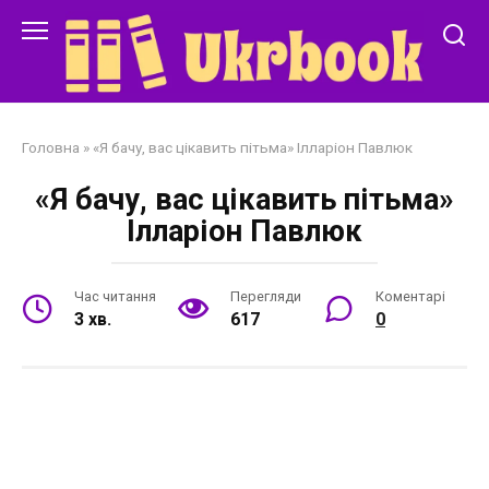
Перейти
до
змісту
Головна
»
«Я бачу, вас цікавить пітьма» Ілларіон Павлюк
«Я бачу, вас цікавить пітьма»
Ілларіон Павлюк
Час читання
Перегляди
Коментарі
3 хв.
617
0