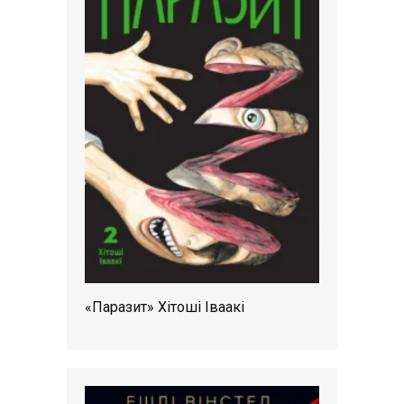
«Паразит» Хітоші Іваакі