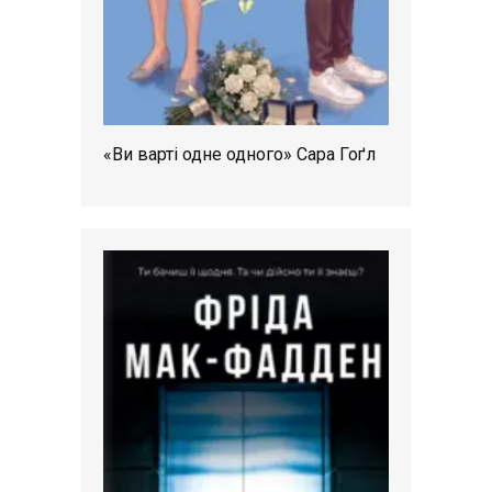
«Ви варті одне одного» Сара Гоґл