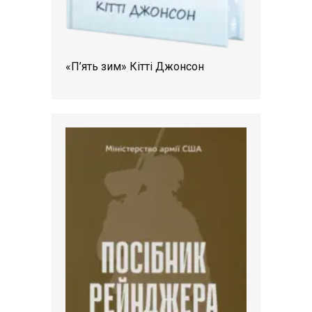
«П’ять зим» Кітті Джонсон