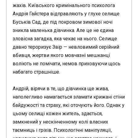
жахів. Київського кримінального психолога
Андрія Гайстера відправляють у глухе селище
Буськів Сад, де під покровом зимової ночі
зникла маленька дівчинка. Але це не єдина
зловісна загадка, яка чекає на нього. Селище
давно тероризує Звір — невловимий серійний
вбивця, жертви якого мовчазні мешканці
воліють не помічати, немов приховуючи щось
набагато страшніше.
Андрій, вірячи в те, що дівчинка ще жива,
наполегливо намагається зламати крижані стіни
байдужості та страху, які оточують його. Однак у
цьому селищі кожен житель, здається,
замкнений у нескінченному колі власних
таємниць і гріхів. Психологічні маніпуляції,