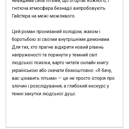
невидима сила пітьми, що огортає кожного, і
гнітюча атмосфера безнадії випробовують
Гайстера на межі можливого.
Цей роман пронизаний холодом, жахом і
боротьбою зі своїми внутрішніми демонами.
Для тих, хто прагне відкрити новий рівень
напруженості та поринути у темний світ
людської психіки, варто
читати онлайн книгу
українською
або
скачати безкоштовно
. «Я бачу,
вас цікавить пітьма» — це не просто історія про
злочин і розслідування, а глибокий екскурс у
темні закутки людської душі.