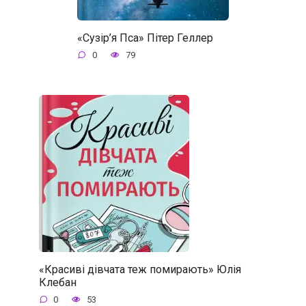
«Сузір’я Пса» Пітер Геллер
0
79
«Красиві дівчата теж помирають» Юлія
Клебан
0
53