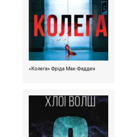
«Колега» Фріда Мак-Фадден