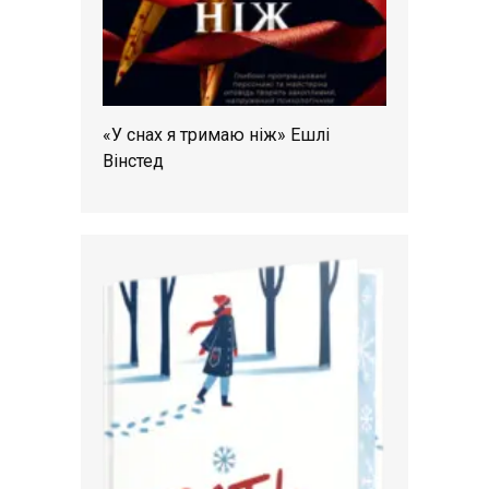
«У снах я тримаю ніж» Ешлі
Вінстед