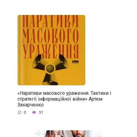
«Наративи масового ураження. Тактики і
стратегії інформаційної війни» Артем
Захарченко
0
51