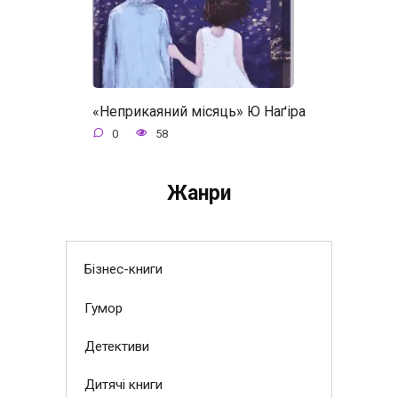
«Неприкаяний місяць» Ю Наґіра
0
58
Жанри
Бізнес-книги
Гумор
Детективи
Дитячі книги