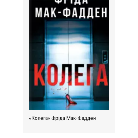
«Колега» Фріда Мак-Фадден