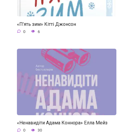
«П’ять зим» Кітті Джонсон
0
6
«Ненавидіти Адама Коннора» Елла Мейз
0
30