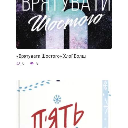
«Врятувати Шостого» Хлої Волш
0
8