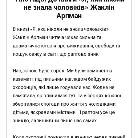
не знала чоловіків» Жаклін
Арпман
В книзі «Я, яка ніколи не знала чоловіків»
Жаклін Арпман читача чекає сильна та
драматична історія про виживання, свободу та
пошук сенсу в світі, що раптово зник.
Нас, жінок, було сорок. Ми були замкнені в
казематі, під пильним наглядом байдужих
охоронців, які лише годували нас. Жодна не
пам’ятала, як опинилася тут. Та у серцях кожної
зберігалися спогади про життя з чоловіками,
дітьми, яскравими містами… і раптом усе це
зникло, залишивши лише нас самих.
Коли охоронці покинули в’язницю через дивний