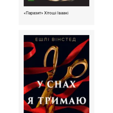
«Паразит» Хітоші Іваакі