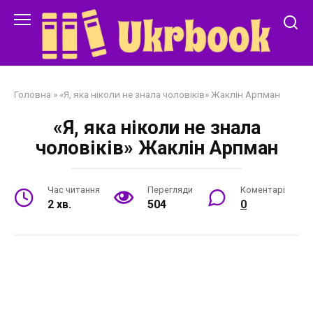
Перейти
до
змісту
Головна
»
«Я, яка ніколи не знала чоловіків» Жаклін Арпман
«Я, яка ніколи не знала
чоловіків» Жаклін Арпман
Час читання
Перегляди
Коментарі
2 хв.
504
0