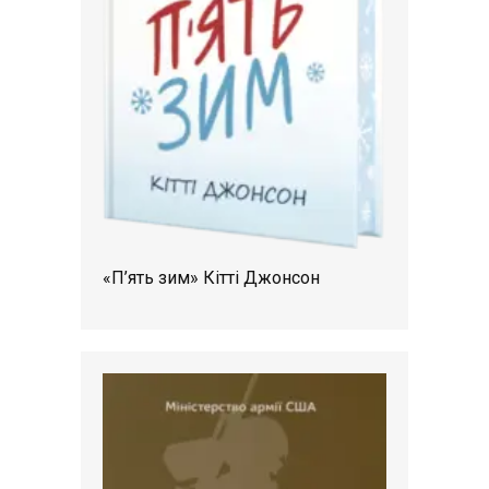
«П’ять зим» Кітті Джонсон