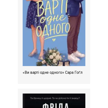
«Ви варті одне одного» Сара Гоґл