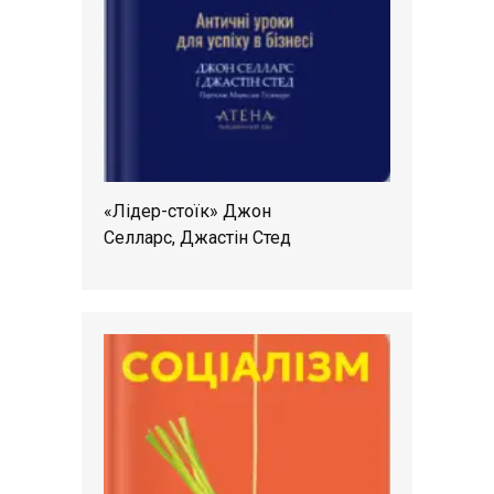
«Лідер-стоїк» Джон
Селларс, Джастін Стед