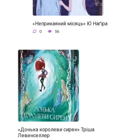
«Неприкаяний місяць» Ю Наґіра
0
56
«Донька королеви сирен» Тріша
Левенселлер