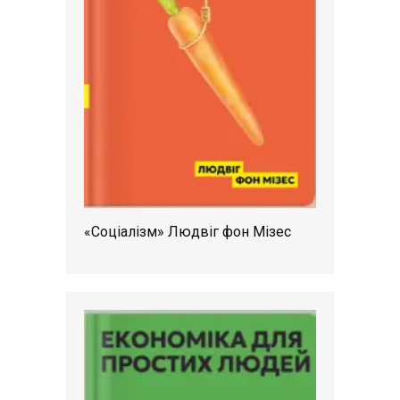
«Соціалізм» Людвіг фон Мізес