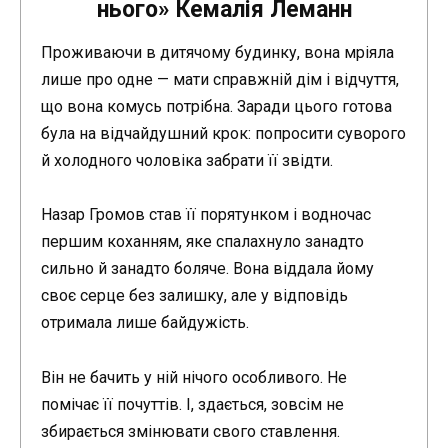
нього» Кемалія Леманн
Проживаючи в дитячому будинку, вона мріяла
лише про одне — мати справжній дім і відчуття,
що вона комусь потрібна. Заради цього готова
була на відчайдушний крок: попросити суворого
й холодного чоловіка забрати її звідти.
Назар Громов став її порятунком і водночас
першим коханням, яке спалахнуло занадто
сильно й занадто боляче. Вона віддала йому
своє серце без залишку, але у відповідь
отримала лише байдужість.
Він не бачить у ній нічого особливого. Не
помічає її почуттів. І, здається, зовсім не
збирається змінювати свого ставлення.