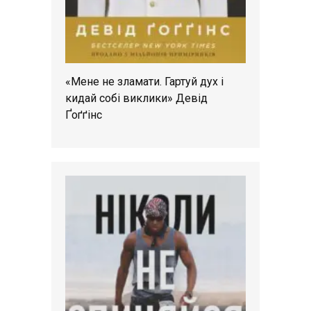
«Мене не зламати. Гартуй дух і
кидай собі виклики» Девід
Ґоґґінс