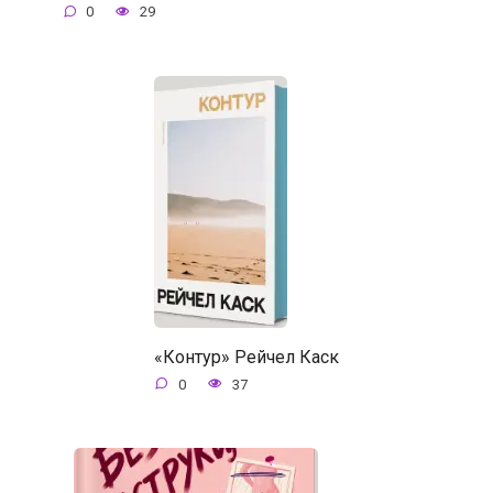
0
29
«Контур» Рейчел Каск
0
37