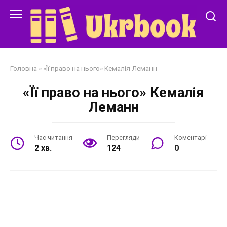
Перейти
до
змісту
Головна
»
«Її право на нього» Кемалія Леманн
«Її право на нього» Кемалія
Леманн
Час читання
Перегляди
Коментарі
2 хв.
124
0