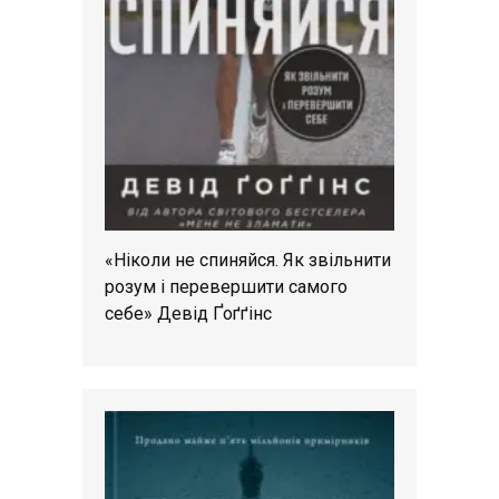
«Ніколи не спиняйся. Як звільнити
розум і перевершити самого
себе» Девід Ґоґґінс