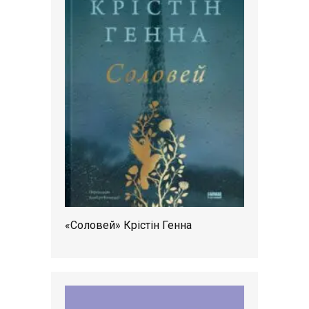
«Соловей» Крістін Генна