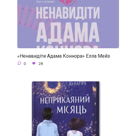
«Ненавидіти Адама Коннора» Елла Мейз
0
28