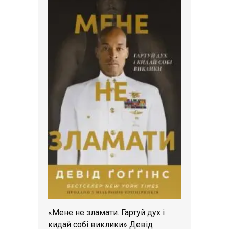
«Мене не зламати. Гартуй дух і
кидай собі виклики» Девід