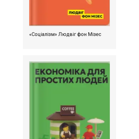
«Соціалізм» Людвіг фон Мізес