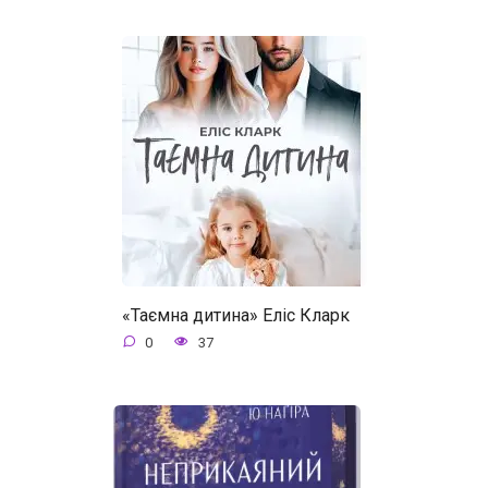
«Таємна дитина» Еліс Кларк
0
37