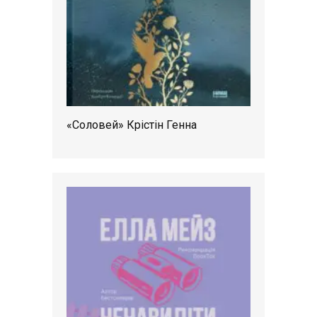
«Соловей» Крістін Генна