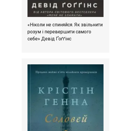
«Ніколи не спиняйся. Як звільнити
розум і перевершити самого
себе» Девід Ґоґґінс