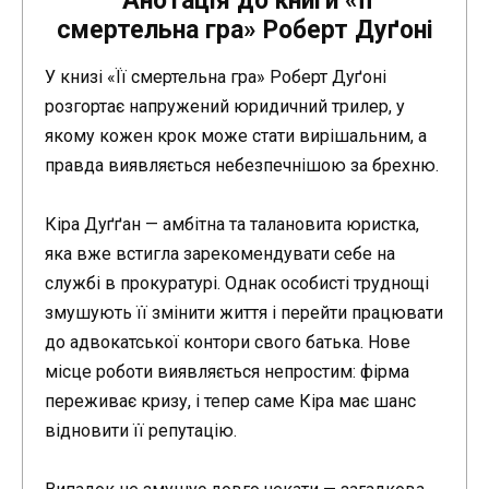
Анотація до книги «Її
смертельна гра» Роберт Дуґоні
У книзі «Її смертельна гра» Роберт Дуґоні
розгортає напружений юридичний трилер, у
якому кожен крок може стати вирішальним, а
правда виявляється небезпечнішою за брехню.
Кіра Дуґґан — амбітна та талановита юристка,
яка вже встигла зарекомендувати себе на
службі в прокуратурі. Однак особисті труднощі
змушують її змінити життя і перейти працювати
до адвокатської контори свого батька. Нове
місце роботи виявляється непростим: фірма
переживає кризу, і тепер саме Кіра має шанс
відновити її репутацію.