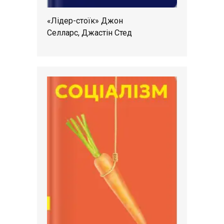
«Лідер-стоїк» Джон
Селларс, Джастін Стед