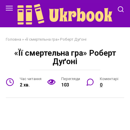
Перейти
до
змісту
Головна
»
«Її смертельна гра» Роберт Дуґоні
«Її смертельна гра» Роберт
Дуґоні
Час читання
Перегляди
Коментарі
2 хв.
103
0