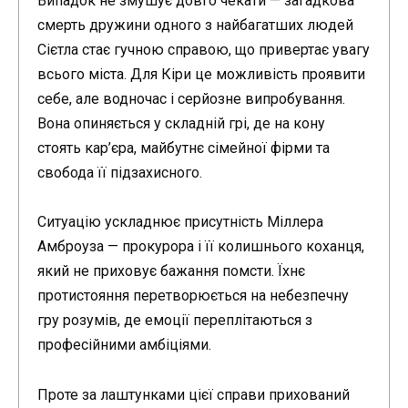
Випадок не змушує довго чекати — загадкова
смерть дружини одного з найбагатших людей
Сієтла стає гучною справою, що привертає увагу
всього міста. Для Кіри це можливість проявити
себе, але водночас і серйозне випробування.
Вона опиняється у складній грі, де на кону
стоять кар’єра, майбутнє сімейної фірми та
свобода її підзахисного.
Ситуацію ускладнює присутність Міллера
Амброуза — прокурора і її колишнього коханця,
який не приховує бажання помсти. Їхнє
протистояння перетворюється на небезпечну
гру розумів, де емоції переплітаються з
професійними амбіціями.
Проте за лаштунками цієї справи прихований