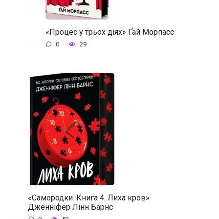
«Процес у трьох діях» Ґай Морпасс
0
29
«Самородки. Книга 4. Лиха кров»
Дженніфер Лінн Барнс