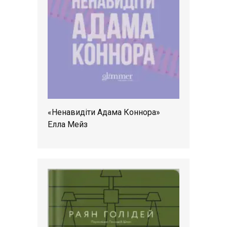
«Ненавидіти Адама Коннора»
Елла Мейз