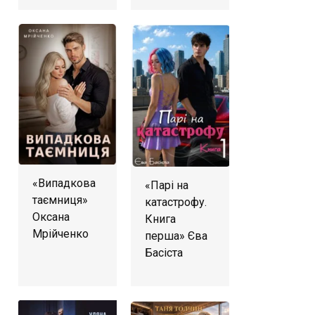
«Випадкова
«Парі на
таємниця»
катастрофу.
Оксана
Книга
Мрійченко
перша» Єва
Басіста