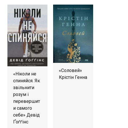
«Соловей»
«Ніколи не
Крістін Генна
спиняйся. Як
звільнити
розум і
перевершит
и самого
себе» Девід
Ґоґґінс