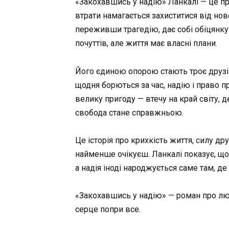
«Закохавшись у надію» Ланкалі — це пр
втрати намагається захиститися від нов
переживши трагедію, дає собі обіцянку 
почуттів, але життя має власні плани.
Його єдиною опорою стають троє друзів 
щодня борються за час, надію і право 
велику пригоду — втечу на край світу, 
свобода стане справжньою.
Це історія про крихкість життя, силу дру
найменше очікуєш. Ланкалі показує, що 
а надія іноді народжується саме там, де
«Закохавшись у надію» — роман про любо
серце попри все.