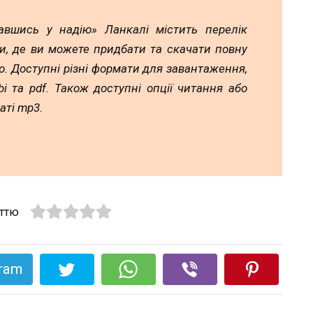
авшись у надію» Ланкалі містить перелік
и, де ви можете придбати та скачати повну
. Доступні різні формати для завантаження,
mobi та pdf. Також доступні опції читання або
аті mp3.
аттю
gram