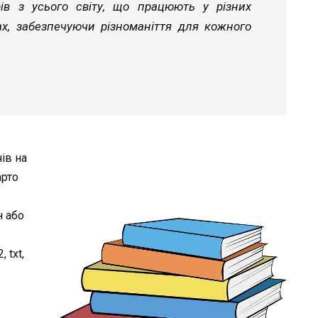
рів з усього світу, що працюють у різних
ах, забезпечуючи різноманіття для кожного
ів на
арто
н або
 txt,