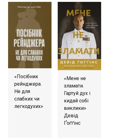
«Посібник
«Мене не
рейнджера.
зламати.
Не для
Гартуй дух і
слабких чи
кидай собі
легкодухих»
виклики»
Девід
Ґоґґінс