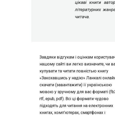
цікаві книги авто
літературних жанр
читача.
Завдяки відгукам і оцінкам користувач
нашому сайті ви легко визначите, чи в
купувати та читати повністью книгу
«Закохавшись у надію» Ланкалі онлай
скачати (завантажити) її українською
мовою у зручному для вас форматі (fb2,
rtf, epub, pdf). Всі ці формати чудово
підходять для читання на електронних
книгах, комп’ютерах, смартфонах і