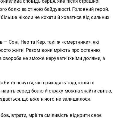
онизлива сповідь серця, яке після страшної
ого болю за стіною байдужості. Головний герой,
більше ніколи не кохати й ховатися від сильних
— Соні, Нео та Кер, такі ж «смертники», які
просто жити. Разом вони мріють про останню
де хвороба не зможе керувати їхніми долями, а
жби та почуття, які приходять тоді, коли їх
навіть серед болю й страху можна знайти світло,
 здається, що вже нічого не залишилося.
в, втрати, мрії та сміливість відкрити своє