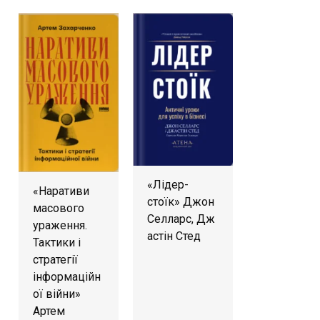
«Лідер-
«Наративи
стоїк» Джон
масового
Селларс, Дж
ураження.
астін Стед
Тактики і
стратегії
інформаційн
ої війни»
Артем