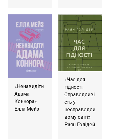
«Час для
«Ненавидіти
гідності.
Адама
Справедливі
Коннора»
сть у
Елла Мейз
несправедли
вому світі»
Раян Голідей