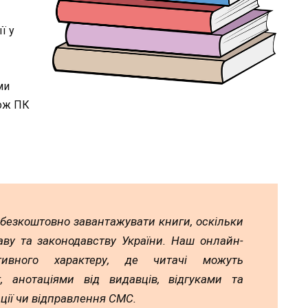
ї у
ми
кож ПК
 безкоштовно завантажувати книги, оскільки
аву та законодавству України. Наш онлайн-
тивного характеру, де читачі можуть
 анотаціями від видавців, відгуками та
ції чи відправлення СМС.