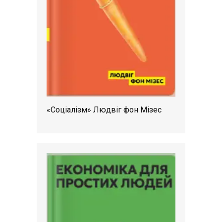
«Соціалізм» Людвіг фон Мізес