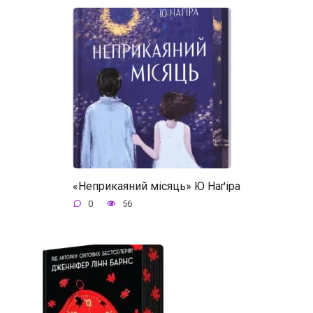
«Неприкаяний місяць» Ю Наґіра
0
56