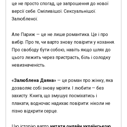
це не просто спогад, це запрошення до нової
версії себе. Сміливішої. Сексуальнішої.
Залюбленої.
Але Париж — це не лише романтика. Це і про
вибір. Про те, чи варто знову повірити у кохання.
Про свободу бути собою, навіть якщо шлях до
цього лежить через пристрасть, біль і солодку
невизначеність.
«Залюблена Даяна»
— це роман про жінку, яка
дозволяє собі знову мріяти. І любити — без
захисту. Книга, що змушує посміхатись і
плакати, водночас надихає повірити: ніколи не
пізно відкрити серце.
Цю історію варто
читати онлайн українською