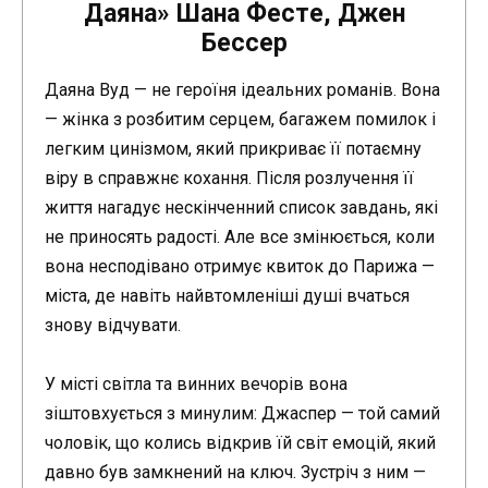
Даяна» Шана Фестe, Джен
Бессер
Даяна Вуд — не героїня ідеальних романів. Вона
— жінка з розбитим серцем, багажем помилок і
легким цинізмом, який прикриває її потаємну
віру в справжнє кохання. Після розлучення її
життя нагадує нескінченний список завдань, які
не приносять радості. Але все змінюється, коли
вона несподівано отримує квиток до Парижа —
міста, де навіть найвтомленіші душі вчаться
знову відчувати.
У місті світла та винних вечорів вона
зіштовхується з минулим: Джаспер — той самий
чоловік, що колись відкрив їй світ емоцій, який
давно був замкнений на ключ. Зустріч з ним —