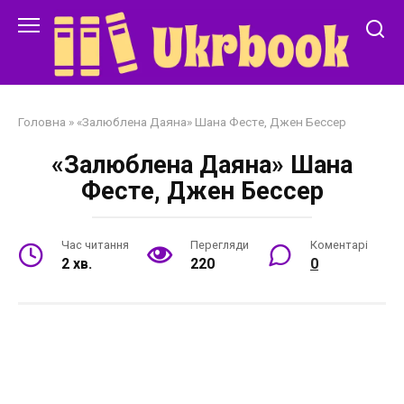
Перейти
до
змісту
Головна
»
«Залюблена Даяна» Шана Фестe, Джен Бессер
«Залюблена Даяна» Шана
Фестe, Джен Бессер
Час читання
Перегляди
Коментарі
2 хв.
220
0