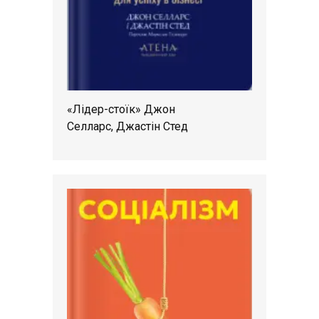
«Лідер-стоїк» Джон
Селларс, Джастін Стед