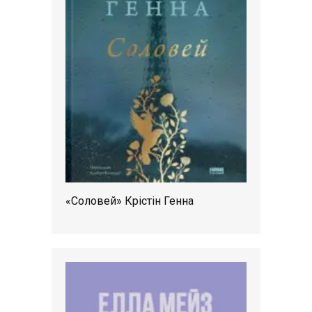
«Соловей» Крістін Генна