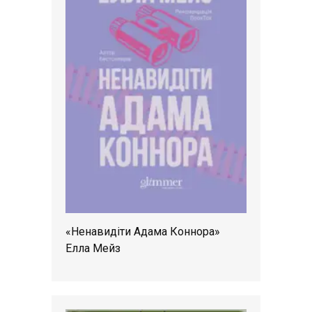
«Ненавидіти Адама Коннора»
Елла Мейз