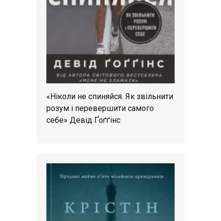
«Ніколи не спиняйся. Як звільнити
розум і перевершити самого
себе» Девід Ґоґґінс