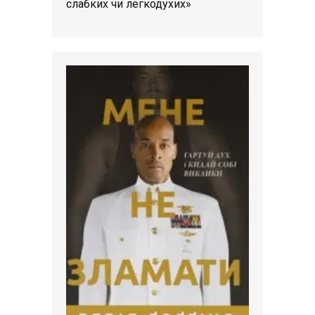
слабких чи легкодухих»