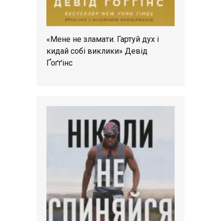
«Мене не зламати. Гартуй дух і
кидай собі виклики» Девід
Ґоґґінс