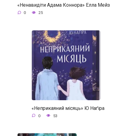
«Ненавидіти Адама Коннора» Елла Мейз
0
25
«Неприкаяний місяць» Ю Наґіра
0
53