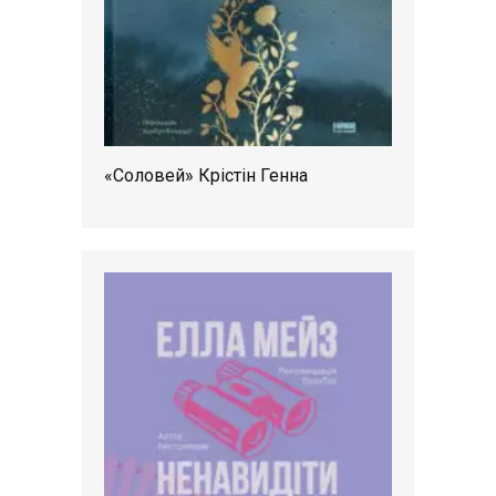
«Соловей» Крістін Генна