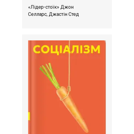
«Лідер-стоїк» Джон
Селларс, Джастін Стед