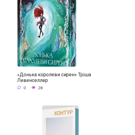
«Донька королеви сирен» Тріша
Левенселлер
0
28