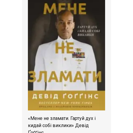
«Мене не зламати. Гартуй дух і
кидай собі виклики» Девід
Ґоґґінс