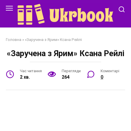
Перейти
до
змісту
Головна
»
«Заручена з Ярим» Ксана Рейлі
«Заручена з Ярим» Ксана Рейлі
Час читання
Перегляди
Коментарі
2 хв.
264
0