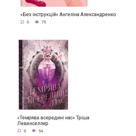
«Без інструкцій» Ангеліна Александренко
0
75
«Темрява всередині нас» Тріша
Левенселлер
0
54