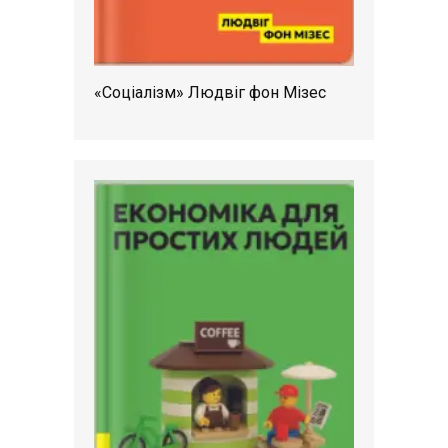
«Соціалізм» Людвіг фон Мізес