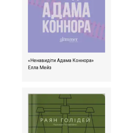
«Ненавидіти Адама Коннора»
Елла Мейз