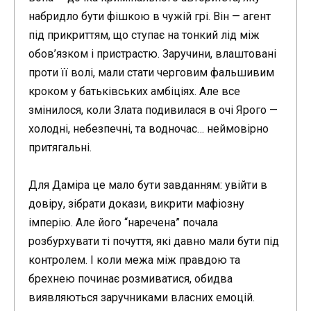
набридло бути фішкою в чужій грі. Він — агент
під прикриттям, що ступає на тонкий лід між
обов’язком і пристрастю. Заручини, влаштовані
проти її волі, мали стати черговим фальшивим
кроком у батьківських амбіціях. Але все
змінилося, коли Злата подивилася в очі Ярого —
холодні, небезпечні, та водночас… неймовірно
притягальні.
Для Даміра це мало бути завданням: увійти в
довіру, зібрати докази, викрити мафіозну
імперію. Але його “наречена” почала
розбурхувати ті почуття, які давно мали бути під
контролем. І коли межа між правдою та
брехнею починає розмиватися, обидва
виявляються заручниками власних емоцій.