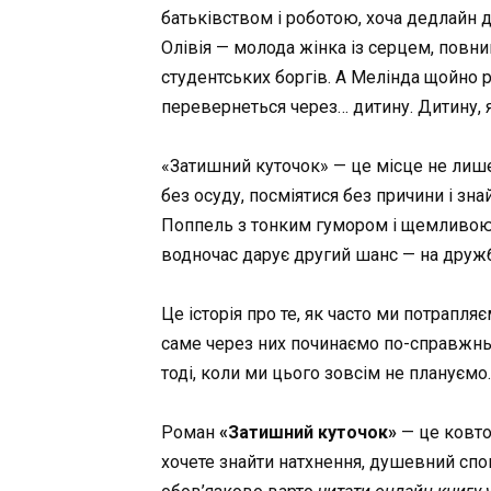
батьківством і роботою, хоча дедлайн 
Олівія — молода жінка із серцем, повни
студентських боргів. А Мелінда щойно р
перевернеться через… дитину. Дитину, я
«Затишний куточок» — це місце не лише 
без осуду, посміятися без причини і знай
Поппель з тонким гумором і щемливою 
водночас дарує другий шанс — на дружб
Це історія про те, як часто ми потрапляє
саме через них починаємо по-справжньо
тоді, коли ми цього зовсім не плануємо.
Роман
«Затишний куточок»
— це ковток
хочете знайти натхнення, душевний спок