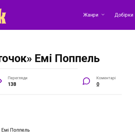
Жанри
Добірки
точок» Емі Поппель
Перегляди
Коментарі
138
0
:
Емі Поппель