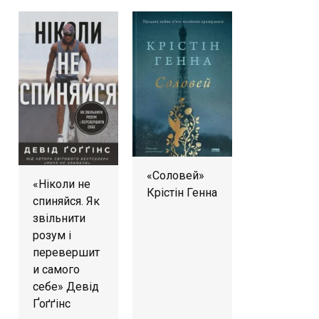
«Соловей»
«Ніколи не
Крістін Генна
спиняйся. Як
звільнити
розум і
перевершит
и самого
себе» Девід
Ґоґґінс