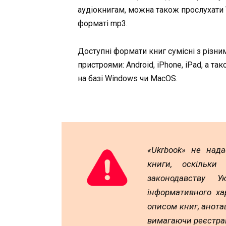
аудіокнигам, можна також прослухати ї
форматі mp3.
Доступні формати книг сумісні з різни
пристроями: Android, iPhone, iPad, а та
на базі Windows чи MacOS.
«Ukrbook» не над
книги, оскільки
законодавству У
інформативного ха
описом книг, анотац
вимагаючи реєстрац