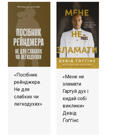
«Посібник
«Мене не
рейнджера.
зламати.
Не для
Гартуй дух і
слабких чи
кидай собі
легкодухих»
виклики»
Девід
Ґоґґінс