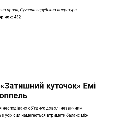
на проза, Сучасна зарубіжна література
орінок:
432
 «Затишний куточок» Емі
оппель
тя несподівано об’єднує доволі незвичним
а з усіх сил намагається втримати баланс між