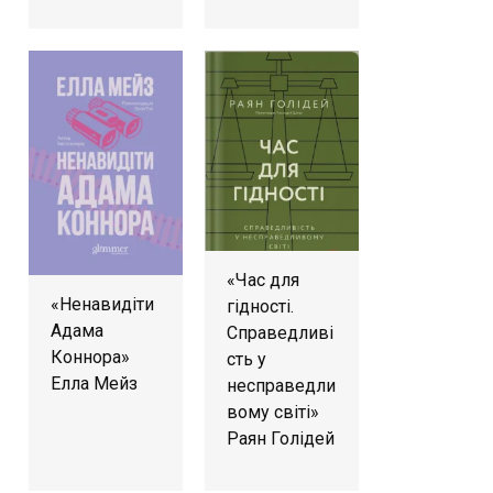
«Час для
«Ненавидіти
гідності.
Адама
Справедливі
Коннора»
сть у
Елла Мейз
несправедли
вому світі»
Раян Голідей