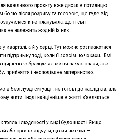
для важливого проєкту вже дихає в потилицю.
м болю після розриву та головою, що гуде від
озлучилася й не планувала, що її світ
ка не належить жодній із них.
у кварталі, а й у серці. Тут можна розплакатися
ти підтримку тоді, коли її зовсім не чекаєш. Емі
щирістю зображує, як життя ламає плани, але
у, прийняття і несподіване материнство.
мо в безглузді ситуації, не готові до наслідків, але
му жити. Іноді найцінніше в житті з’являється
 тепла і людяності у вирі буденності. Якщо
ій або просто відчути, що ви не самі —