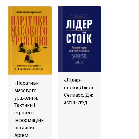
«Лідер-
«Наративи
стоїк» Джон
масового
Селларс, Дж
ураження.
астін Стед
Тактики і
стратегії
інформаційн
ої війни»
Артем