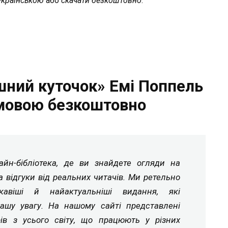
українською
або
скачати безкоштовно
.
шний куточок» Емі Поппель
мовою безкоштовно
йн-бібліотека, де ви знайдете огляди на
а відгуки від реальних читачів. Ми ретельно
ікавіші й найактуальніші видання, які
ашу увагу. На нашому сайті представлені
рів з усього світу, що працюють у різних