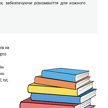
ах, забезпечуючи різноманіття для кожного
ів на
арто
йн
кою
 txt,