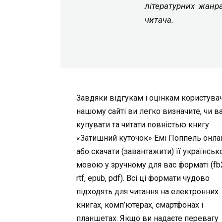
літературних жанр
читача.
Завдяки відгукам і оцінкам користувач
нашому сайті ви легко визначите, чи в
купувати та читати повністью книгу
«Затишний куточок» Емі Поппель онла
або скачати (завантажити) її українсь
мовою у зручному для вас форматі (fb2,
rtf, epub, pdf). Всі ці формати чудово
підходять для читання на електронних
книгах, комп’ютерах, смартфонах і
планшетах. Якщо ви надаєте перевагу