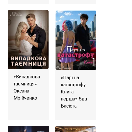
«Випадкова
«Парі на
таємниця»
катастрофу.
Оксана
Книга
Мрійченко
перша» Єва
Басіста