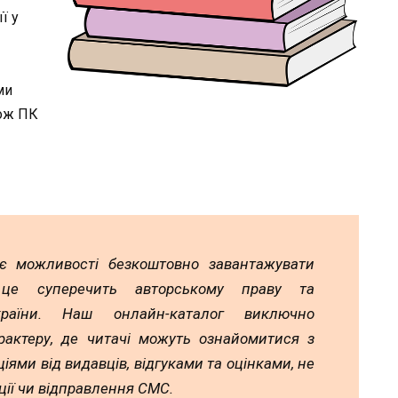
ї у
ми
кож ПК
ає можливості безкоштовно завантажувати
 це суперечить авторському праву та
країни. Наш онлайн-каталог виключно
рактеру, де читачі можуть ознайомитися з
іями від видавців, відгуками та оцінками, не
ії чи відправлення СМС.