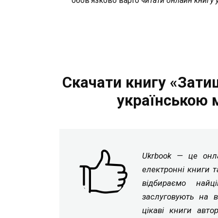
обов’язково варто
читати онлайн книгу 
Скачати книгу «Зати
українською 
Ukrbook — це онла
електронні книги т
відбираємо найц
заслуговують на в
цікаві книги авто