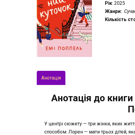
Рік
: 2025
Жанри:
Сучас
Кількість ст
Анотація
Анотація до книги
П
У центрі сюжету — три жінки, яких жит
способом. Лорен — мати трьох дітей, як