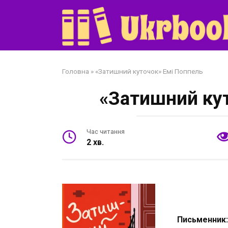
Перейти
до
змісту
Головна
»
«Затишний куточок» Емі Поппель
«Затишний ку
Час читання
2 хв.
Письменник