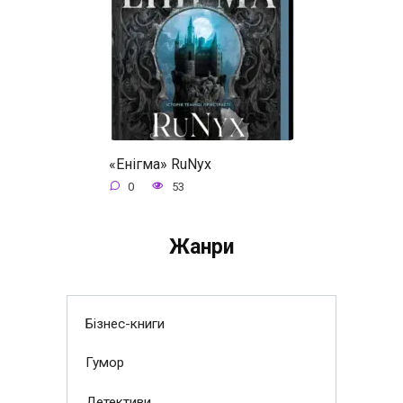
«Енігма» RuNyx
0
53
Жанри
Бізнес-книги
Гумор
Детективи