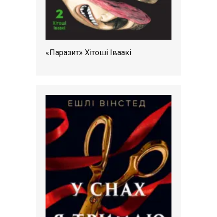
«Паразит» Хітоші Іваакі