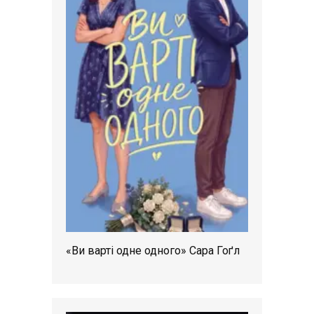
«Ви варті одне одного» Сара Гоґл