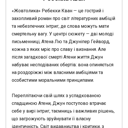
«Жовтолика» Ребекки Кван — це гострий і
захопливий роман про світ літературних амбіцій
та небезпечних інтриг, де слова можуть мати
смертельну вагу. У центрі сюжету — дві молоді
письменниці, Атена Лю та Джуніпер Гейворд,
кожна з яких мріє про славу і визнання. Але
після загадкової смерті Атени життя Джун
набуває несподіваних обертів: вона опиняється
на роздоріжжі між власними амбіціями та
особистими моральними принципами.
Переплітаючи свій шлях з успадкованою
спадщиною Атени, Джун поступово втрачає
себе у вирі інтриг, таємниць і важливих рішень,
що загрожують зруйнувати її власну
ідентичність. Світ видавництва і критики, з