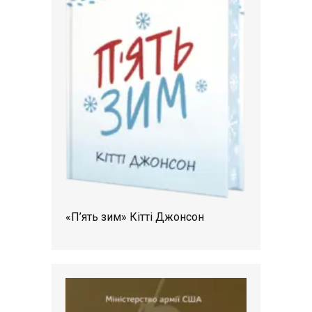
«П’ять зим» Кітті Джонсон