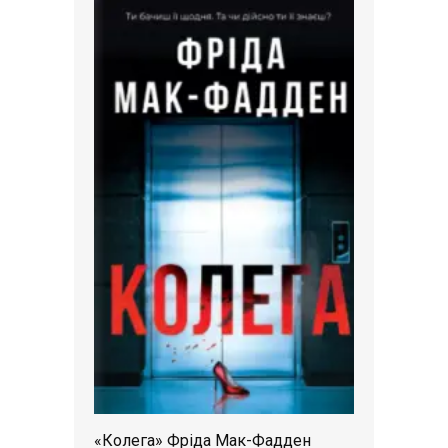
«Колега» Фріда Мак-Фадден