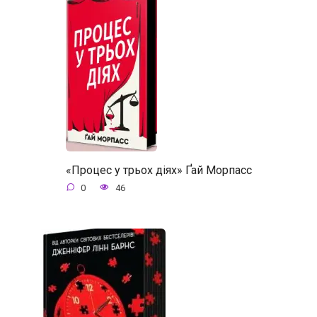
«Процес у трьох діях» Ґай Морпасс
0
46