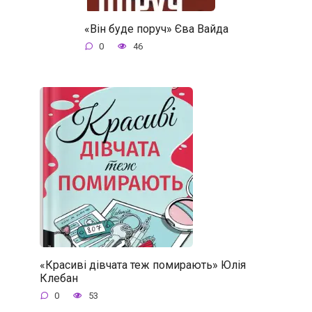
«Він буде поруч» Єва Вайда
0
46
«Красиві дівчата теж помирають» Юлія
Клебан
0
53