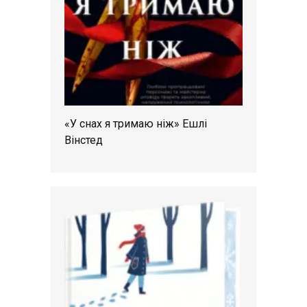
«У снах я тримаю ніж» Ешлі
Вінстед