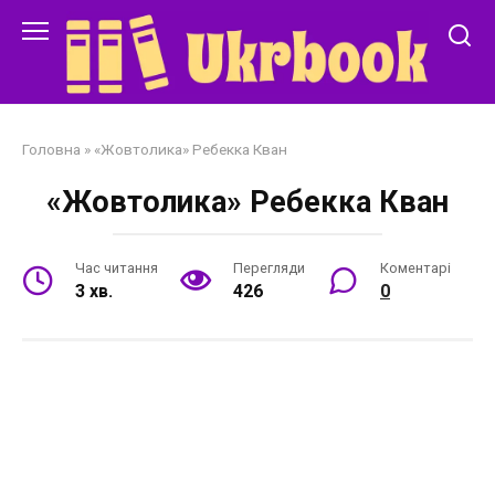
Перейти
до
змісту
Головна
»
«Жовтолика» Ребекка Кван
«Жовтолика» Ребекка Кван
Час читання
Перегляди
Коментарі
3 хв.
426
0