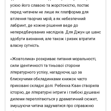
усією його славою та жорстокістю, постає
перед читачем не лише як платформа для
втілення творчих мрій, а як небезпечний
лабіринт, де кожне рішення веде до
непередбачуваних наслідків. Для Джун це шанс
здобути визнання, але також і ризик втратити
власну сутність.
«Жовтолика» розкриває питання моральності,
сили ідентичності та тіньової сторони
літературного успіху, нагадуючи, що за
блискучими обкладинками книжок часто
приховані складні долі. Ребекка Кван створила
історію, де літературні інтриги і глибокі душевні
дилеми переплітаються у драматичний сюжет,
змушуючи читача задуматися про справжню