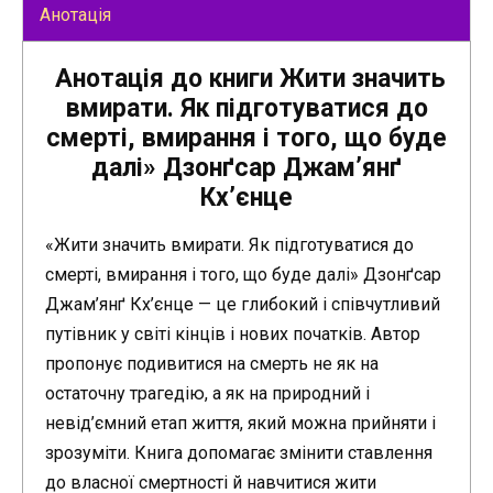
Анотація
Анотація до книги Жити значить
вмирати. Як підготуватися до
смерті, вмирання і того, що буде
далі» Дзонґсар Джам’янґ
Кх’єнце
«Жити значить вмирати. Як підготуватися до
смерті, вмирання і того, що буде далі» Дзонґсар
Джам’янґ Кх’єнце — це глибокий і співчутливий
путівник у світі кінців і нових початків. Автор
пропонує подивитися на смерть не як на
остаточну трагедію, а як на природний і
невід’ємний етап життя, який можна прийняти і
зрозуміти. Книга допомагає змінити ставлення
до власної смертності й навчитися жити