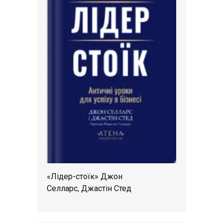
«Лідер-стоїк» Джон
Селларс, Джастін Стед