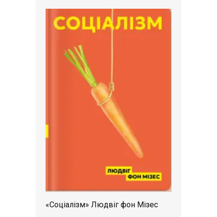
«Соціалізм» Людвіг фон Мізес