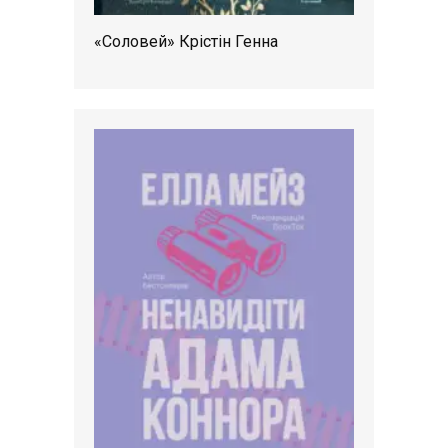
«Соловей» Крістін Генна