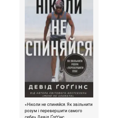
«Ніколи не спиняйся. Як звільнити
розум і перевершити самого
себе» Девід Ґоґґінс