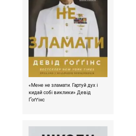
«Мене не зламати. Гартуй дух і
кидай собі виклики» Девід
Ґоґґінс