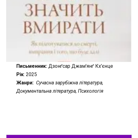
Письменник:
Дзонґсар Джам’янґ Кх’єнце
Рік
: 2025
Жанри:
Сучасна зарубіжна література,
Документальна література, Психологія