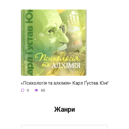
«Психологія та алхімія» Карл Ґустав Юнґ
0
60
Жанри