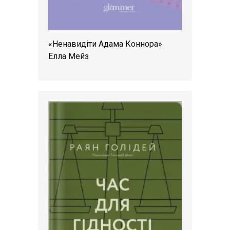
«Ненавидіти Адама Коннора»
Елла Мейз