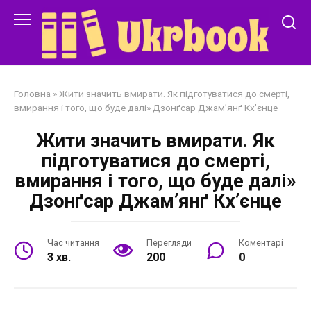
Перейти
до
змісту
Головна
»
Жити значить вмирати. Як підготуватися до смерті,
вмирання і того, що буде далі» Дзонґсар Джам’янґ Кх’єнце
Жити значить вмирати. Як
підготуватися до смерті,
вмирання і того, що буде далі»
Дзонґсар Джам’янґ Кх’єнце
Час читання
Перегляди
Коментарі
3 хв.
200
0