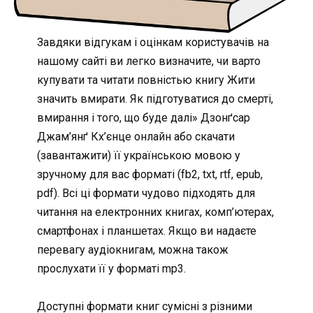
Завдяки відгукам і оцінкам користувачів на
нашому сайті ви легко визначите, чи варто
купувати та читати повністью книгу Жити
значить вмирати. Як підготуватися до смерті,
вмирання і того, що буде далі» Дзонґсар
Джам’янґ Кх’єнце онлайн або скачати
(завантажити) її українською мовою у
зручному для вас форматі (fb2, txt, rtf, epub,
pdf). Всі ці формати чудово підходять для
читання на електронних книгах, комп’ютерах,
смартфонах і планшетах. Якщо ви надаєте
перевагу аудіокнигам, можна також
прослухати її у форматі mp3.
Доступні формати книг сумісні з різними