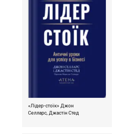
«Лідер-стоїк» Джон
Селларс, Джастін Стед