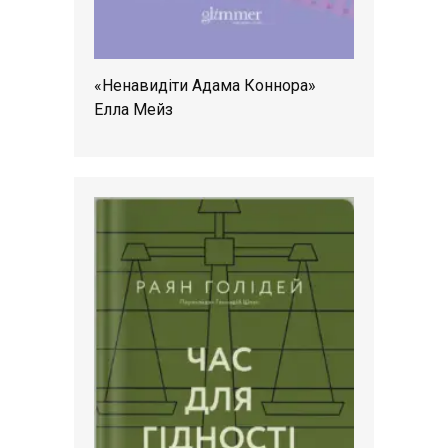
«Ненавидіти Адама Коннора»
Елла Мейз