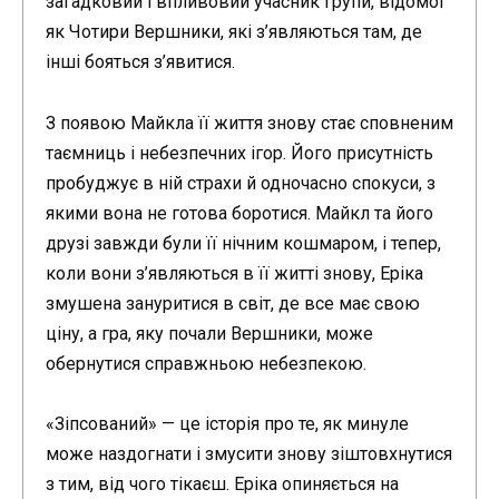
загадковий і впливовий учасник групи, відомої
як Чотири Вершники, які з’являються там, де
інші бояться з’явитися.
З появою Майкла її життя знову стає сповненим
таємниць і небезпечних ігор. Його присутність
пробуджує в ній страхи й одночасно спокуси, з
якими вона не готова боротися. Майкл та його
друзі завжди були її нічним кошмаром, і тепер,
коли вони з’являються в її житті знову, Еріка
змушена зануритися в світ, де все має свою
ціну, а гра, яку почали Вершники, може
обернутися справжньою небезпекою.
«Зіпсований» — це історія про те, як минуле
може наздогнати і змусити знову зіштовхнутися
з тим, від чого тікаєш. Еріка опиняється на