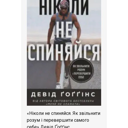
«Ніколи не спиняйся. Як звільнити
розум і перевершити самого
себе» Девід Ґоґґінс