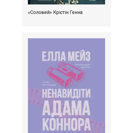
«Соловей» Крістін Генна