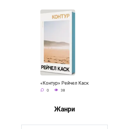
«Контур» Рейчел Каск
0
38
Жанри