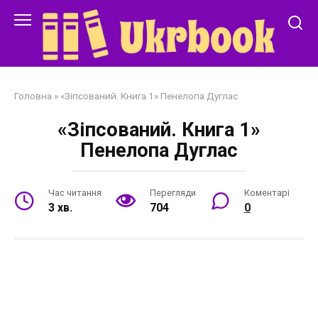
Перейти
до
змісту
Головна
»
«Зіпсований. Книга 1» Пенелопа Дуглас
«Зіпсований. Книга 1»
Пенелопа Дуглас
Час читання
Перегляди
Коментарі
3 хв.
704
0