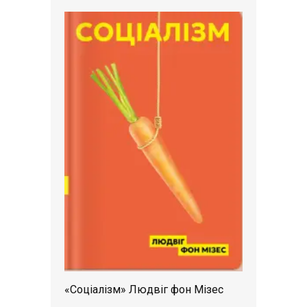
«Соціалізм» Людвіг фон Мізес