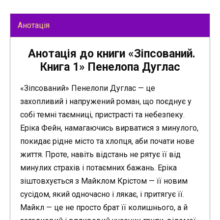
Анотація
Анотація до книги «Зіпсований.
Книга 1» Пенелопа Дуглас
«Зіпсований» Пенелопи Дуглас — це
захопливий і напружений роман, що поєднує у
собі темні таємниці, пристрасті та небезпеку.
Еріка Фейн, намагаючись вирватися з минулого,
покидає рідне місто та хлопця, аби почати нове
життя. Проте, навіть відстань не рятує її від
минулих страхів і потаємних бажань. Еріка
зіштовхується з Майклом Крістом — її новим
сусідом, який одночасно і лякає, і притягує її.
Майкл — це не просто брат її колишнього, а й