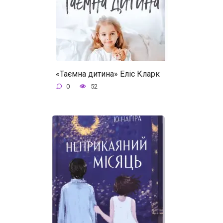
«Таємна дитина» Еліс Кларк
0
52