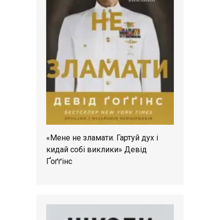
«Мене не зламати. Гартуй дух і
кидай собі виклики» Девід
Ґоґґінс