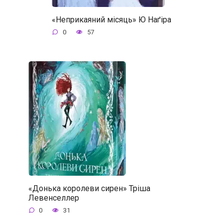
«Неприкаяний місяць» Ю Наґіра
0
57
«Донька королеви сирен» Тріша
Левенселлер
0
31