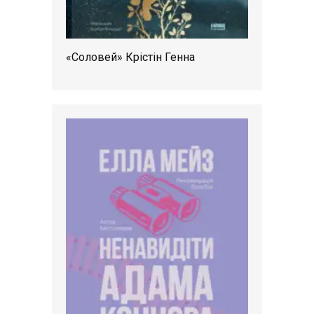
«Соловей» Крістін Генна