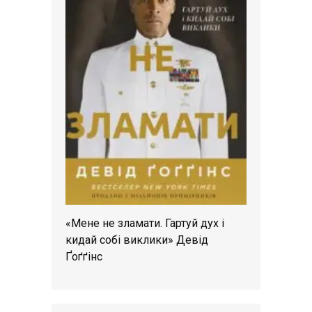
«Мене не зламати. Гартуй дух і
кидай собі виклики» Девід
Ґоґґінс