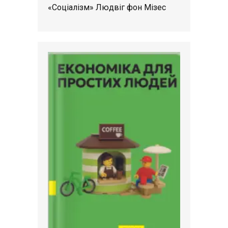
«Соціалізм» Людвіг фон Мізес