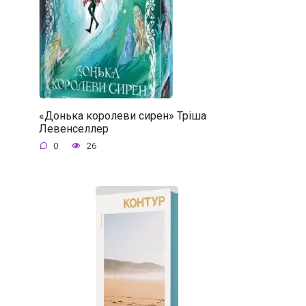
«Донька королеви сирен» Тріша
Левенселлер
0
26