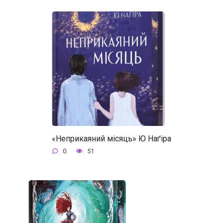
«Неприкаяний місяць» Ю Наґіра
0
51