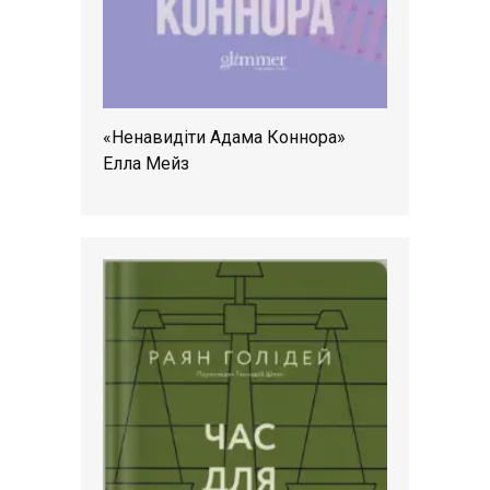
«Ненавидіти Адама Коннора»
Елла Мейз