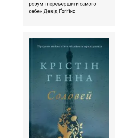
розум і перевершити самого
себе» Девід Ґоґґінс