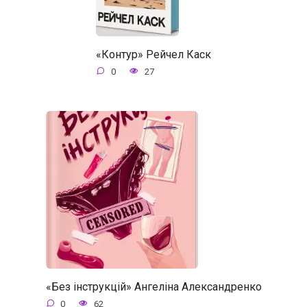
«Контур» Рейчел Каск
0
27
«Без інструкцій» Ангеліна Александренко
0
62