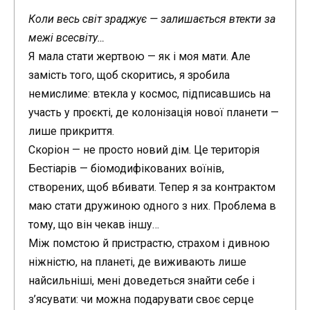
Коли весь світ зраджує — залишається втекти за
межі всесвіту…
Я мала стати жертвою — як і моя мати. Але
замість того, щоб скоритись, я зробила
немислиме: втекла у космос, підписавшись на
участь у проєкті, де колонізація нової планети —
лише прикриття.
Скоріон — не просто новий дім. Це територія
Бестіарів — біомодифікованих воїнів,
створених, щоб вбивати. Тепер я за контрактом
маю стати дружиною одного з них. Проблема в
тому, що він чекав іншу…
Між помстою й пристрастю, страхом і дивною
ніжністю, на планеті, де виживають лише
найсильніші, мені доведеться знайти себе і
з’ясувати: чи можна подарувати своє серце