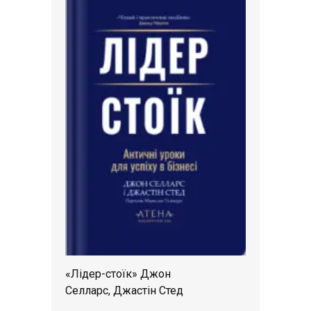
«Лідер-стоїк» Джон
Селларс, Джастін Стед