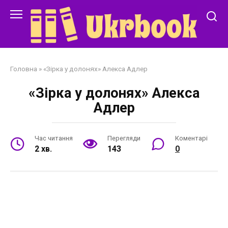
Перейти
до
змісту
Головна
»
«Зірка у долонях» Алекса Адлер
«Зірка у долонях» Алекса
Адлер
Час читання
Перегляди
Коментарі
2 хв.
143
0