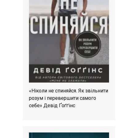
«Ніколи не спиняйся. Як звільнити
розум і перевершити самого
себе» Девід Ґоґґінс