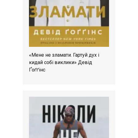
«Мене не зламати. Гартуй дух і
кидай собі виклики» Девід
Ґоґґінс