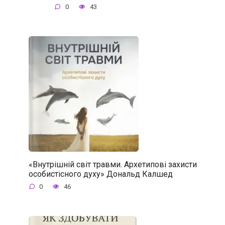
0
43
«Внутрішній світ травми. Архетипові захисти
особистісного духу» Дональд Калшед
0
46