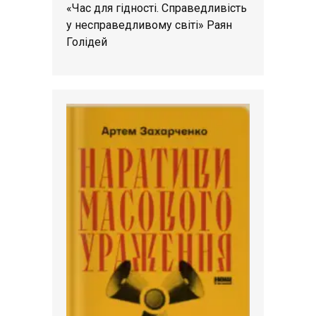
«Час для гідності. Справедливість
у несправедливому світі» Раян
Голідей