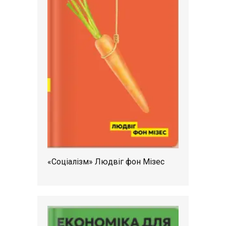
«Соціалізм» Людвіг фон Мізес