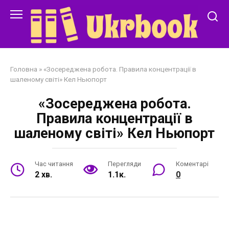
Перейти
до
змісту
Головна
»
«Зосереджена робота. Правила концентрації в
шаленому світі» Кел Ньюпорт
«Зосереджена робота.
Правила концентрації в
шаленому світі» Кел Ньюпорт
Час читання
Перегляди
Коментарі
2 хв.
1.1к.
0