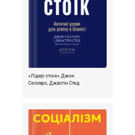
«Лідер-стоїк» Джон
Селларс, Джастін Стед