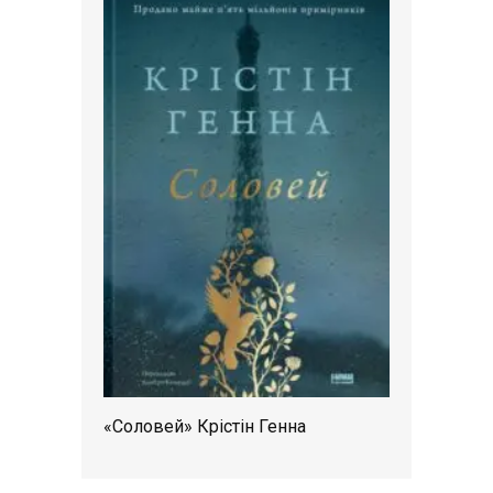
«Соловей» Крістін Генна