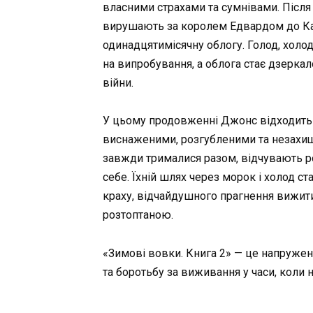
власними страхами та сумнівами. Після
вирушають за королем Едвардом до Ка
одинадцятимісячну облогу. Голод, холо
на випробування, а облога стає дзерка
війни.
У цьому продовженні Джонс відходить в
виснаженими, розгубленими та незахищ
завжди трималися разом, відчувають розр
себе. Їхній шлях через морок і холод ст
краху, відчайдушного прагнення вижити 
розтоптаною.
«Зимові вовки. Книга 2» — це напружени
та боротьбу за виживання у часи, коли н