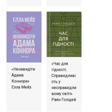
«Час для
«Ненавидіти
гідності.
Адама
Справедливі
Коннора»
сть у
Елла Мейз
несправедли
вому світі»
Раян Голідей