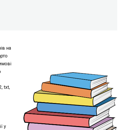
ів на
арто
имові
о
 txt,
ї у