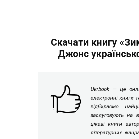
Скачати книгу «Зим
Джонс українськ
Ukrbook — це онла
електронні книги т
відбираємо найц
заслуговують на в
цікаві книги авто
літературних жанр