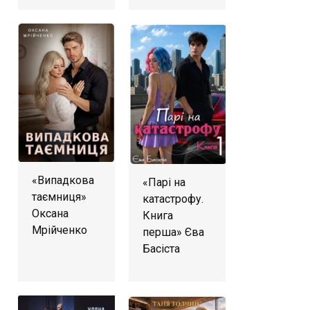
«Випадкова
«Парі на
таємниця»
катастрофу.
Оксана
Книга
Мрійченко
перша» Єва
Басіста