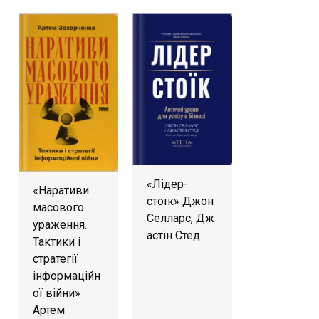
«Лідер-
«Наративи
стоїк» Джон
масового
Селларс, Дж
ураження.
астін Стед
Тактики і
стратегії
інформаційн
ої війни»
Артем