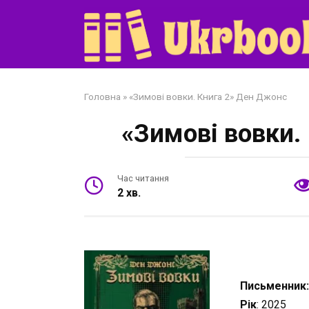
Перейти
до
змісту
Головна
»
«Зимові вовки. Книга 2» Ден Джонс
«Зимові вовки.
Час читання
2 хв.
Письменник
Рік
: 2025