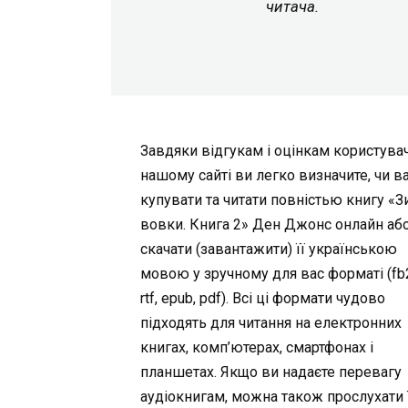
читача.
Завдяки відгукам і оцінкам користувач
нашому сайті ви легко визначите, чи в
купувати та читати повністью книгу «З
вовки. Книга 2» Ден Джонс онлайн аб
скачати (завантажити) її українською
мовою у зручному для вас форматі (fb2,
rtf, epub, pdf). Всі ці формати чудово
підходять для читання на електронних
книгах, комп’ютерах, смартфонах і
планшетах. Якщо ви надаєте перевагу
аудіокнигам, можна також прослухати ї