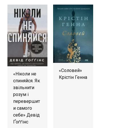
«Соловей»
«Ніколи не
Крістін Генна
спиняйся. Як
звільнити
розум і
перевершит
и самого
себе» Девід
Ґоґґінс