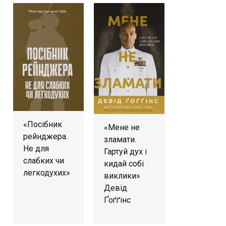
«Посібник
«Мене не
рейнджера.
зламати.
Не для
Гартуй дух і
слабких чи
кидай собі
легкодухих»
виклики»
Девід
Ґоґґінс