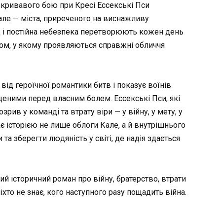
 кривавого бою при Кресі Ессекські Пси
ле — міста, приреченого на виснажливу
д і постійна небезпека перетворюють кожен день
лом, у якому проявляються справжні обличчя
ід героїчної романтики битв і показує воїнів
еними перед власним болем. Ессекські Пси, які
ив у команді та втрату віри — у війну, у мету, у
ає історією не лише облоги Кале, а й внутрішнього
та зберегти людяність у світі, де надія здається
й історичний роман про війну, братерство, втрати
іхто не знає, кого наступного разу пощадить війна.