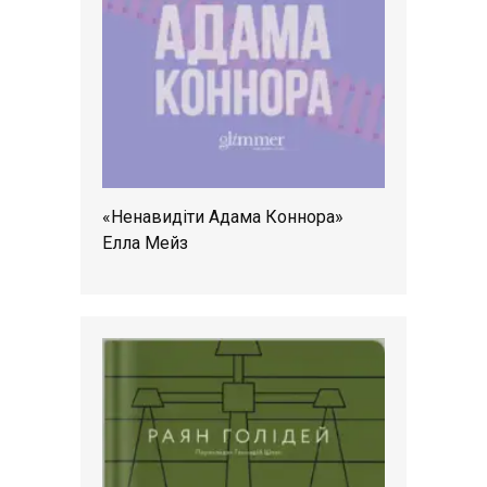
«Ненавидіти Адама Коннора»
Елла Мейз