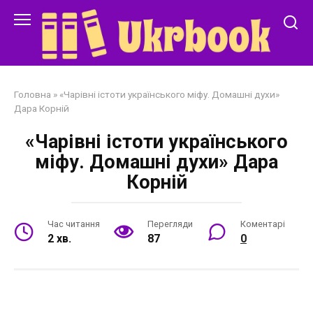
Перейти
до
змісту
Головна
»
«Чарівні істоти українського міфу. Домашні духи»
Дара Корній
«Чарівні істоти українського
міфу. Домашні духи» Дара
Корній
Час читання
Перегляди
Коментарі
2 хв.
87
0