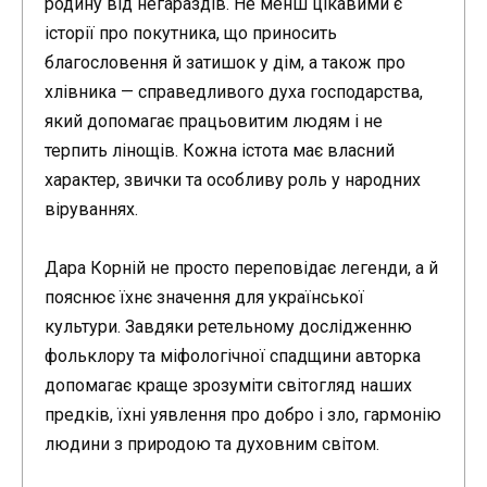
родину від негараздів. Не менш цікавими є
історії про покутника, що приносить
благословення й затишок у дім, а також про
хлівника — справедливого духа господарства,
який допомагає працьовитим людям і не
терпить лінощів. Кожна істота має власний
характер, звички та особливу роль у народних
віруваннях.
Дара Корній не просто переповідає легенди, а й
пояснює їхнє значення для української
культури. Завдяки ретельному дослідженню
фольклору та міфологічної спадщини авторка
допомагає краще зрозуміти світогляд наших
предків, їхні уявлення про добро і зло, гармонію
людини з природою та духовним світом.