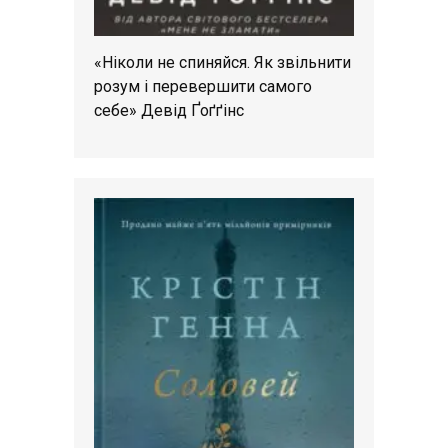
«Ніколи не спиняйся. Як звільнити
розум і перевершити самого
себе» Девід Ґоґґінс