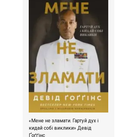
«Мене не зламати. Гартуй дух і
кидай собі виклики» Девід
Ґоґґінс