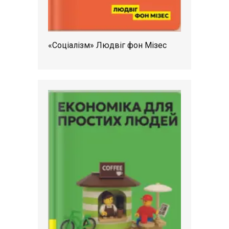
«Соціалізм» Людвіг фон Мізес