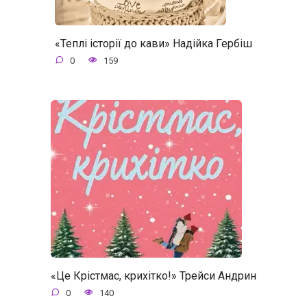
«Теплі історії до кави» Надійка Гербіш
0
159
«Це Крістмас, крихітко!» Трейси Андрин
0
140