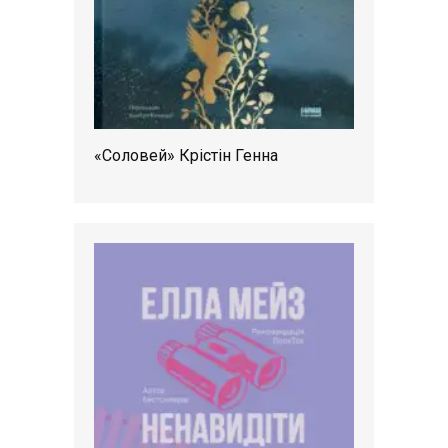
«Соловей» Крістін Генна