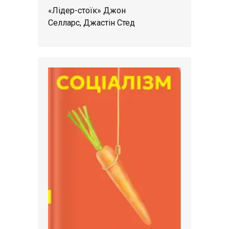
«Лідер-стоїк» Джон
Селларс, Джастін Стед