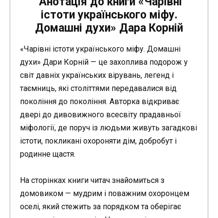
Анотація до книги «Чарівні
істоти українського міфу.
Домашні духи» Дара Корній
«Чарівні істоти українського міфу. Домашні
духи» Дари Корній — це захоплива подорож у
світ давніх українських вірувань, легенд і
таємниць, які століттями передавалися від
покоління до покоління. Авторка відкриває
двері до дивовижного всесвіту прадавньої
міфології, де поруч із людьми живуть загадкові
істоти, покликані охороняти дім, добробут і
родинне щастя.
На сторінках книги читач знайомиться з
домовиком — мудрим і поважним охоронцем
оселі, який стежить за порядком та оберігає