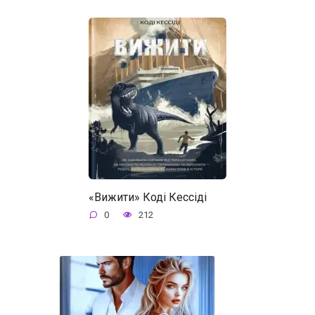
«Вижити» Коді Кессіді
0
212